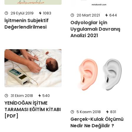
29 Eylül 2019
1083
20 Mart 2021
644
İşitmenin Subjektif
Odyologlar için
Değerlendirilmesi
Uygulamalı Davranış
Analizi 2021
31 Ekim 2018
540
YENİDOĞAN İŞİTME
TARAMASI EĞİTİM KİTABI
5 Kasım 2018
831
[PDF]
Gerçek-Kulak Ölçümü
Nedir Ne Değildir ?