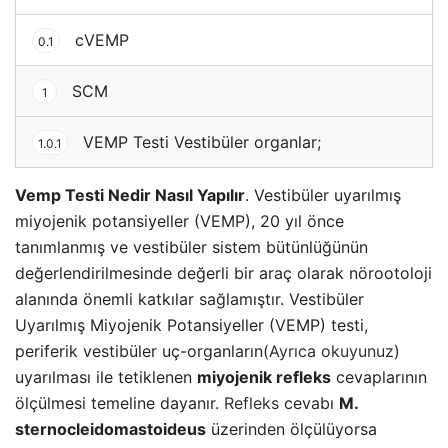
cVEMP
0.1
SCM
1
VEMP Testi Vestibüler organlar;
1.0.1
Vemp Testi Nedir Nasıl Yapılır
. Vestibüler uyarılmış
miyojenik potansiyeller (VEMP), 20 yıl önce
tanımlanmış ve vestibüler sistem bütünlüğünün
değerlendirilmesinde değerli bir araç olarak nörootoloji
alanında önemli katkılar sağlamıştır. Vestibüler
Uyarılmış Miyojenik Potansiyeller (VEMP) testi,
periferik vestibüler uç-organların(
Ayrıca okuyunuz
)
uyarılması ile tetiklenen
miyojenik refleks
cevaplarının
ölçülmesi temeline dayanır.
Refleks
cevabı
M.
sternocleidomastoideus
üzerinden ölçülüyorsa