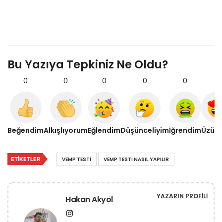
Bu Yazıya Tepkiniz Ne Oldu?
0
0
0
0
0
0
Beğendim
Alkışlıyorum
Eğlendim
Düşünceliyim
İğrendim
Üzül
ETIKETLER
VEMP TESTI
VEMP TESTI NASIL YAPILIR
YAZARIN PROFILI
Hakan Akyol