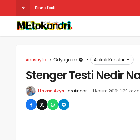
Rinne Testi ve Değerlendirilmesi
Anasayfa
Odyogram
Alakalı Konular
Stenger Testi Nedir Nas
Hakan Akyol
tarafından
11 Kasım 2019
1129 kez 