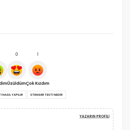
0
1
ndim
Üzüldüm
Çok Kızdım
I NASIL YAPILIR
STENGER TESTI NEDIR
YAZARIN PROFILI