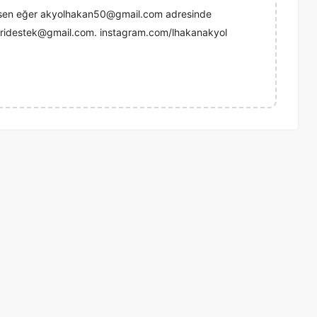
ersen eğer akyolhakan50@gmail.com adresinde
ondridestek@gmail.com. instagram.com/lhakanakyol