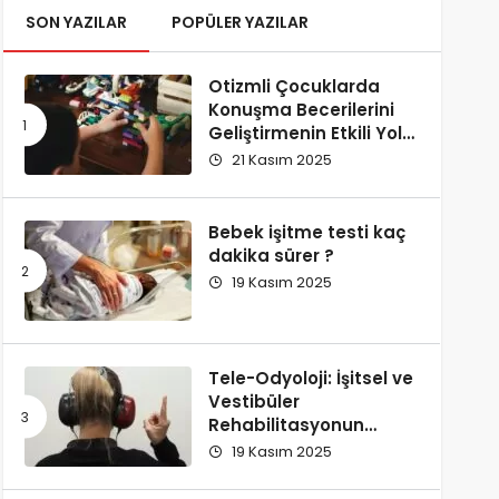
SON YAZILAR
POPÜLER YAZILAR
Otizmli Çocuklarda
Konuşma Becerilerini
Geliştirmenin Etkili Yolu:
Replikli Öğretim
21 Kasım 2025
Bebek işitme testi kaç
dakika sürer ?
19 Kasım 2025
Tele-Odyoloji: İşitsel ve
Vestibüler
Rehabilitasyonun
Dijital Dönüşümü –
19 Kasım 2025
Klinik Etkinlik ve İleri
Teknolojiler