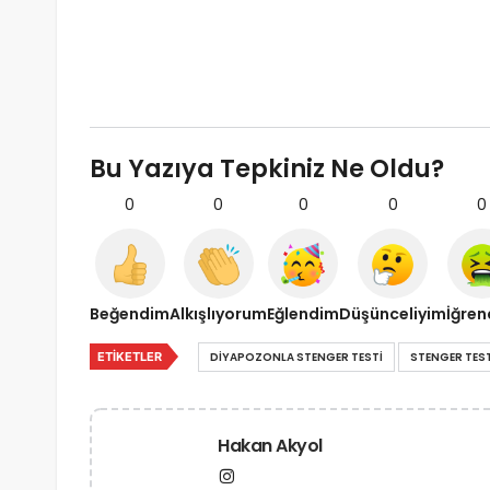
Bu Yazıya Tepkiniz Ne Oldu?
0
0
0
0
0
Beğendim
Alkışlıyorum
Eğlendim
Düşünceliyim
İğre
ETIKETLER
DIYAPOZONLA STENGER TESTI
STENGER TEST
Hakan Akyol