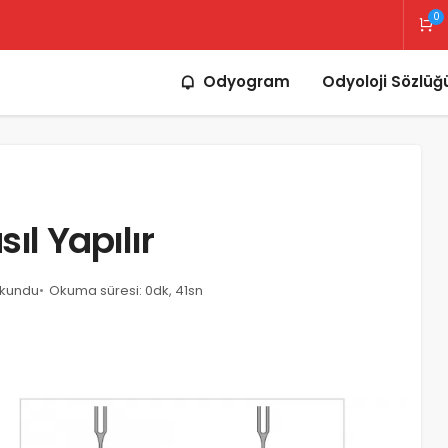
0
Odyogram
Odyoloji Sözlüğ
ıl Yapılır
okundu
Okuma süresi: 0dk, 41sn