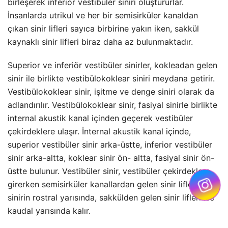
birleşerek inferior vestibüler siniri oluştururlar.
İnsanlarda utrikul ve her bir semisirküler kanaldan
çıkan sinir lifleri sayıca birbirine yakın iken, sakkül
kaynaklı sinir lifleri biraz daha az bulunmaktadır.
Superior ve inferiör vestibüler sinirler, kokleadan gelen
sinir ile birlikte vestibülokoklear siniri meydana getirir.
Vestibülokoklear sinir, işitme ve denge siniri olarak da
adlandırılır. Vestibülokoklear sinir, fasiyal sinirle birlikte
internal akustik kanal içinden geçerek vestibüler
çekirdeklere ulaşır. İnternal akustik kanal içinde,
superior vestibüler sinir arka-üstte, inferior vestibüler
sinir arka-altta, koklear sinir ön- altta, fasiyal sinir ön-
üstte bulunur. Vestibüler sinir, vestibüler çekirdeklere
girerken semisirküler kanallardan gelen sinir lifleri
sinirin rostral yarısında, sakkülden gelen sinir lifleri ise
kaudal yarısında kalır.