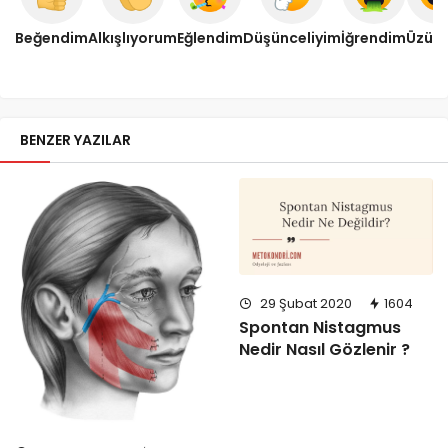
Beğendim
Alkışlıyorum
Eğlendim
Düşünceliyim
İğrendim
Üzül
BENZER YAZILAR
29 Şubat 2020
1604
Spontan Nistagmus
Nedir Nasıl Gözlenir ?