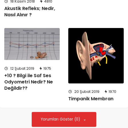
18 Kasım 2018
4810
Akustik Refleks; Nedir,
Nasıl Alınır ?
12 Şubat 2019
1975
+10 ? Bilgi ile Saf Ses
Odyometri Nedir? Ne
Değildir??
20 Şubat 2019
1970
Timpanik Membran
Yorumları Göster (0)