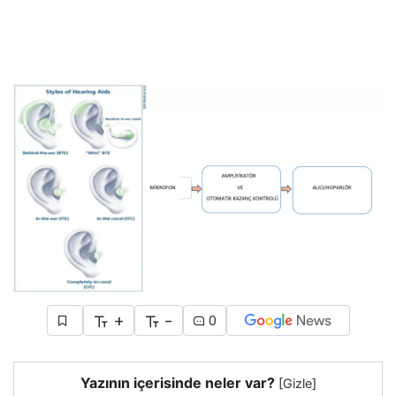
+
-
0
Yazının içerisinde neler var?
[
Gizle
]