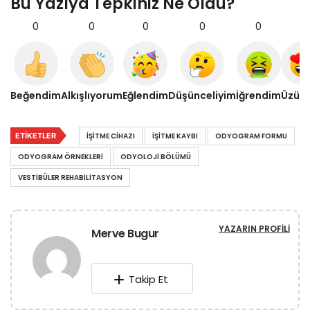
Bu Yazıya Tepkiniz Ne Oldu?
0
0
0
0
0
0
Beğendim
Alkışlıyorum
Eğlendim
Düşünceliyim
İğrendim
Üzül
ETIKETLER
IŞITME CIHAZI
IŞITME KAYBI
ODYOGRAM FORMU
ODYOGRAM ÖRNEKLERI
ODYOLOJI BÖLÜMÜ
VESTIBÜLER REHABILITASYON
YAZARIN PROFILI
Merve Bugur
Takip Et