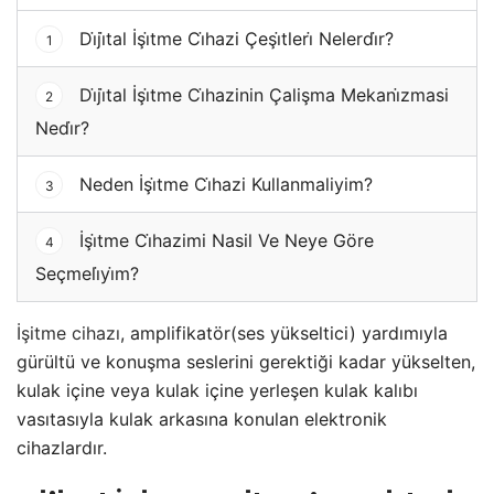
Di̇ji̇tal İşi̇tme Ci̇hazi Çeşi̇tleri̇ Nelerdi̇r?
1
Di̇ji̇tal İşi̇tme Ci̇hazinin Çalişma Mekani̇zmasi
2
Nedi̇r?
Neden İşi̇tme Ci̇hazi Kullanmaliyim?
3
İşi̇tme Ci̇hazimi Nasil Ve Neye Göre
4
Seçmeli̇yi̇m?
İşitme cihazı
, amplifikatör(ses yükseltici) yardımıyla
gürültü ve konuşma seslerini gerektiği kadar yükselten,
kulak içine veya kulak içine yerleşen kulak kalıbı
vasıtasıyla kulak arkasına konulan elektronik
cihazlardır.