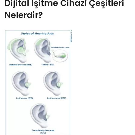
Di̇ji̇tal İşi̇tme Ci̇hazi Çeşi̇tleri̇
Nelerdi̇r?