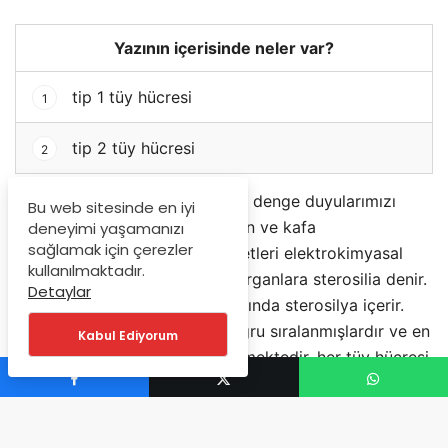
Yazının içerisinde neler var?
tip 1 tüy hücresi
1
tip 2 tüy hücresi
2
iç kulakta bulunan ve işitme ve denge duyularımızı
Bu web sitesinde en iyi
sağlamak için ses dalgalarından ve kafa
deneyimi yaşamanızı
sağlamak için çerezler
hareketlerinden mekanik kuvvetleri elektrokimyasal
kullanılmaktadır.
sinyallere dönüştüren sensör organlara sterosilia denir.
Detaylar
her bir tüy hücresi 50-100 arasında sterosilya içerir.
sterosilialar kısadan uzuna doğru sıralanmışlardır ve en
Kabul Ediyorum
uzunlarına kinosilyum adı verilmektedir. her tüy hücresi,
ampullaların yakınında bulunan scarpa gangliyondaki
afferent nöronlar tarafından innerve edilir