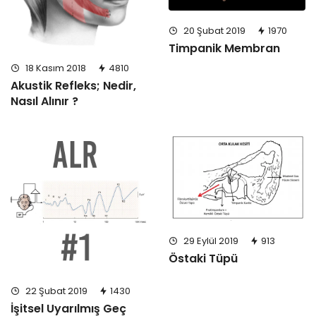
20 Şubat 2019
1970
Timpanik Membran
18 Kasım 2018
4810
Akustik Refleks; Nedir,
Nasıl Alınır ?
29 Eylül 2019
913
Östaki Tüpü
22 Şubat 2019
1430
İşitsel Uyarılmış Geç