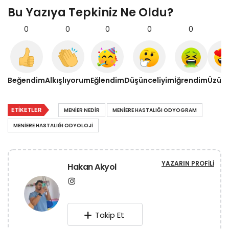
Bu Yazıya Tepkiniz Ne Oldu?
0
0
0
0
0
0
Beğendim
Alkışlıyorum
Eğlendim
Düşünceliyim
İğrendim
Üzül
ETIKETLER
MENIER NEDIR
MENIERE HASTALIĞI ODYOGRAM
MENIERE HASTALIĞI ODYOLOJI
YAZARIN PROFILI
Hakan Akyol
Takip Et