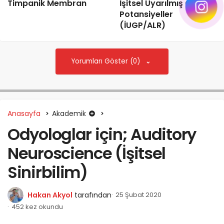
Timpanik Membran
İşitsel Uyarılmış Geç
Potansiyeller
(İUGP/ALR)
Yorumları Göster (0)
Anasayfa
Akademik
Odyologlar için; Auditory
Neuroscience (İşitsel
Sinirbilim)
Hakan Akyol
tarafından
25 Şubat 2020
452 kez okundu