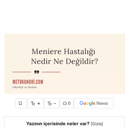
+
-
0
Yazının içerisinde neler var?
[
Gizle
]