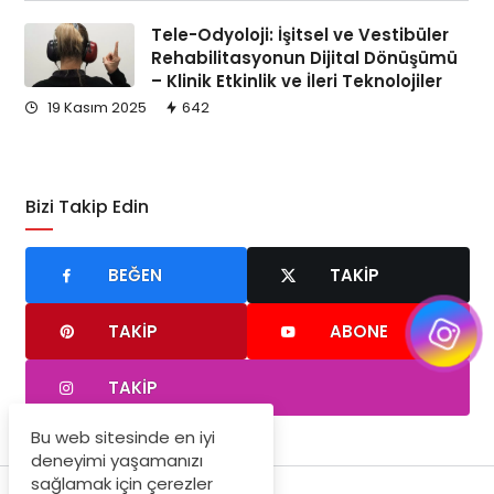
Tele-Odyoloji: İşitsel ve Vestibüler
Rehabilitasyonun Dijital Dönüşümü
– Klinik Etkinlik ve İleri Teknolojiler
19 Kasım 2025
642
Bizi Takip Edin
BEĞEN
TAKIP
TAKIP
ABONE
TAKIP
Bu web sitesinde en iyi
deneyimi yaşamanızı
sağlamak için çerezler