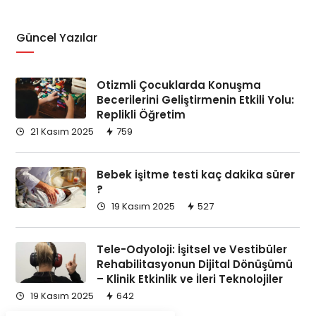
Güncel Yazılar
Otizmli Çocuklarda Konuşma
Becerilerini Geliştirmenin Etkili Yolu:
Replikli Öğretim
21 Kasım 2025
759
Bebek işitme testi kaç dakika sürer
?
19 Kasım 2025
527
Tele-Odyoloji: İşitsel ve Vestibüler
Rehabilitasyonun Dijital Dönüşümü
– Klinik Etkinlik ve İleri Teknolojiler
19 Kasım 2025
642