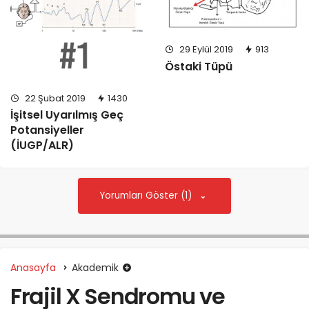
29 Eylül 2019
913
Östaki Tüpü
22 Şubat 2019
1430
İşitsel Uyarılmış Geç
Potansiyeller
(İUGP/ALR)
Yorumları Göster (1)
Anasayfa
Akademik
Frajil X Sendromu ve