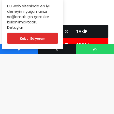
Bu web sitesinde en iyi
deneyimi yaşamanızı
Bizi Takip Edin
sağlamak için çerezler
kullanılmaktadır.
Detaylar
BEĞEN
TAKIP
Kabul Ediyorum
TAKIP
ABONE
TAKIP
© Copyright 2025, Tüm Hakları Saklıdır
Anasayfa
Hakkımızda
Site Haritası
Odyogram
Trendlerdeki Yazılar
Hesabım
Onaylı Üyelik