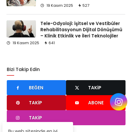
19 Kasım 2025
527
Tele-Odyoloji: İşitsel ve Vestibüler
Rehabilitasyonun Dijital Dönüşümü
– Klinik Etkinlik ve İleri Teknolojiler
19 Kasım 2025
641
Bizi Takip Edin
BEĞEN
TAKIP
TAKIP
ABONE
TAKIP
Bu web sitesinde en iyi