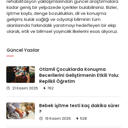
rehabilitasyon yaklaşımlarından güncel araştırmalara
kadar geniş bir yelpazede içerikler bulabilirsiniz. Bizler,
işitme kaybı, denge bozuklukları, dil ve konuşma
gelişimi, kulak sağlığı ve odyoloji biliminin tüm
alanlarında farkındalık yaratmayı hedefleyen bir ekip
olarak, etik ve bilimsel yayıncılık ilkelerini esas alıyoruz.
Güncel Yazılar
Otizmli Çocuklarda Konuşma
Becerilerini Geliştirmenin Etkili Yolu:
Replikli Öğretim
21 Kasım 2025
762
Bebek işitme testi kaç dakika sürer
?
19 Kasım 2025
528