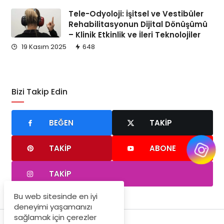
Tele-Odyoloji: İşitsel ve Vestibüler
Rehabilitasyonun Dijital Dönüşümü
– Klinik Etkinlik ve İleri Teknolojiler
19 Kasım 2025
648
Bizi Takip Edin
BEĞEN
TAKIP
TAKIP
ABONE
TAKIP
Bu web sitesinde en iyi
deneyimi yaşamanızı
sağlamak için çerezler