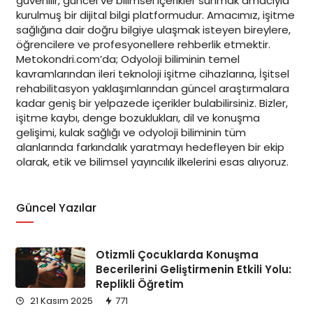
güvenilir, güncel ve bilimsel içerikler sunmak amacıyla
kurulmuş bir dijital bilgi platformudur. Amacımız, işitme
sağlığına dair doğru bilgiye ulaşmak isteyen bireylere,
öğrencilere ve profesyonellere rehberlik etmektir.
Metokondri.com’da; Odyoloji biliminin temel
kavramlarından ileri teknoloji işitme cihazlarına, İşitsel
rehabilitasyon yaklaşımlarından güncel araştırmalara
kadar geniş bir yelpazede içerikler bulabilirsiniz. Bizler,
işitme kaybı, denge bozuklukları, dil ve konuşma
gelişimi, kulak sağlığı ve odyoloji biliminin tüm
alanlarında farkındalık yaratmayı hedefleyen bir ekip
olarak, etik ve bilimsel yayıncılık ilkelerini esas alıyoruz.
Güncel Yazılar
Otizmli Çocuklarda Konuşma
Becerilerini Geliştirmenin Etkili Yolu:
Replikli Öğretim
21 Kasım 2025
771