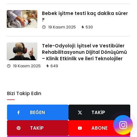
Bebek işitme testi kaç dakika sürer
?
19 Kasım 2025
530
Tele-Odyoloji: İşitsel ve Vestibüler
Rehabilitasyonun Dijital Dönüşümü
– Klinik Etkinlik ve İleri Teknolojiler
19 Kasım 2025
649
Bizi Takip Edin
BEĞEN
TAKIP
TAKIP
ABONE