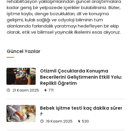
rehabilitasyon yaklaşımlarından güncel araştırmalara
kadar geniş bir yelpazede içerikler bulabilirsiniz. Bizler,
işitme kaybı, denge bozuklukları, dil ve konuşma
gelişimi, kulak sağlığı ve odyoloji biliminin tüm
alanlarında farkındalık yaratmayı hedefleyen bir ekip
olarak, etik ve bilimsel yayıncılık ilkelerini esas alıyoruz.
Güncel Yazılar
Otizmli Çocuklarda Konuşma
Becerilerini Geliştirmenin Etkili Yolu:
Replikli Öğretim
21 Kasım 2025
771
Bebek işitme testi kaç dakika sürer
?
19 Kasım 2025
530