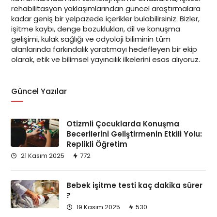
rehabilitasyon yaklaşımlarından güncel araştırmalara
kadar geniş bir yelpazede içerikler bulabilirsiniz. Bizler,
işitme kaybı, denge bozuklukları, dil ve konuşma
gelişimi, kulak sağlığı ve odyoloji biliminin tüm
alanlarında farkındalık yaratmayı hedefleyen bir ekip
olarak, etik ve bilimsel yayıncılık ilkelerini esas alıyoruz.
Güncel Yazılar
Otizmli Çocuklarda Konuşma
Becerilerini Geliştirmenin Etkili Yolu:
Replikli Öğretim
21 Kasım 2025
772
Bebek işitme testi kaç dakika sürer
?
19 Kasım 2025
530