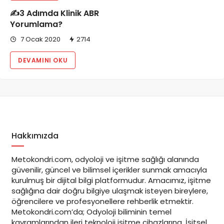
✍️3 Adımda Klinik ABR
Yorumlama?
7 Ocak 2020
2714
DEVAMINI OKU
Hakkımızda
Metokondri.com, odyoloji ve işitme sağlığı alanında
güvenilir, güncel ve bilimsel içerikler sunmak amacıyla
kurulmuş bir dijital bilgi platformudur. Amacımız, işitme
sağlığına dair doğru bilgiye ulaşmak isteyen bireylere,
öğrencilere ve profesyonellere rehberlik etmektir.
Metokondri.com’da; Odyoloji biliminin temel
kavramlarından ileri teknoloji işitme cihazlarına, İşitsel