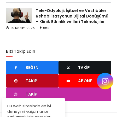
Tele-Odyoloji: İşitsel ve Vestibüler
Rehabilitasyonun Dijital Dönüşümü
– Klinik Etkinlik ve İleri Teknolojiler
19 Kasım 2025
652
Bizi Takip Edin
BEĞEN
TAKIP
TAKIP
ABONE
TAKIP
Bu web sitesinde en iyi
deneyimi yaşamanızı
sağlamak için çerezler