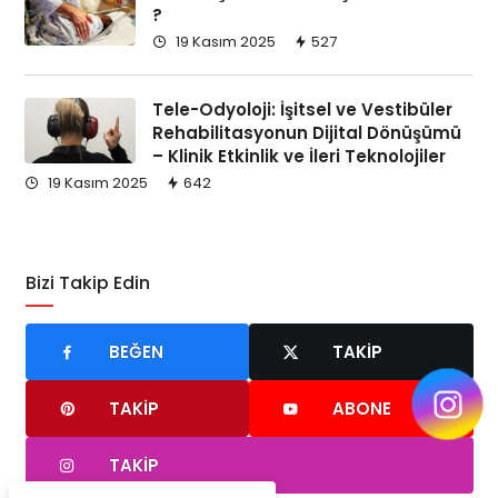
?
19 Kasım 2025
527
Tele-Odyoloji: İşitsel ve Vestibüler
Rehabilitasyonun Dijital Dönüşümü
– Klinik Etkinlik ve İleri Teknolojiler
19 Kasım 2025
642
Bizi Takip Edin
BEĞEN
TAKIP
TAKIP
ABONE
TAKIP