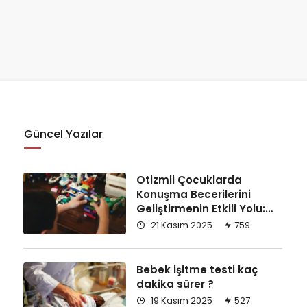
Güncel Yazılar
Otizmli Çocuklarda
Konuşma Becerilerini
Geliştirmenin Etkili Yolu:
Replikli Öğretim
21 Kasım 2025
759
Bebek işitme testi kaç
dakika sürer ?
19 Kasım 2025
527