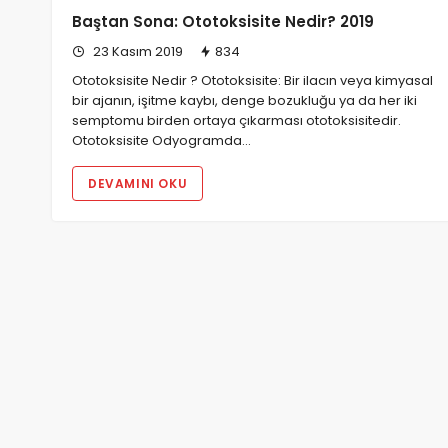
Baştan Sona: Ototoksisite Nedir? 2019
23 Kasım 2019
834
Ototoksisite Nedir ? Ototoksisite: Bir ilacın veya kimyasal
bir ajanın, işitme kaybı, denge bozukluğu ya da her iki
semptomu birden ortaya çıkarması ototoksisitedir.
Ototoksisite Odyogramda…
DEVAMINI OKU