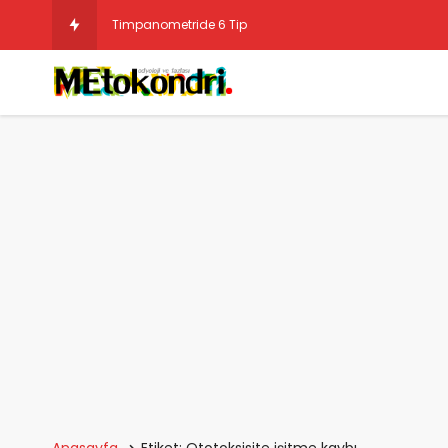
Timpanometride 6 Tip
Anasayfa
Etiket: Ototoksisite işitme kaybı