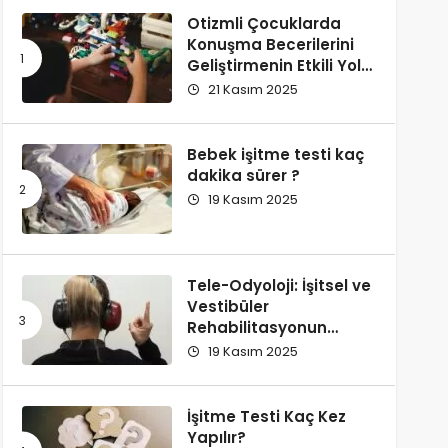
Otizmli Çocuklarda
Konuşma Becerilerini
Geliştirmenin Etkili Yolu:
Replikli Öğretim
21 Kasım 2025
Bebek işitme testi kaç
dakika sürer ?
19 Kasım 2025
Tele-Odyoloji: İşitsel ve
Vestibüler
Rehabilitasyonun
Dijital Dönüşümü –
19 Kasım 2025
Klinik Etkinlik ve İleri
Teknolojiler
İşitme Testi Kaç Kez
Yapılır?