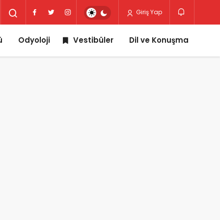
Giriş Yap
ü
Odyoloji
Vestibüler
Dil ve Konuşma