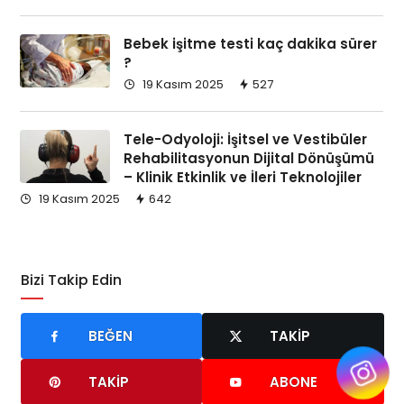
Bebek işitme testi kaç dakika sürer
?
19 Kasım 2025
527
Tele-Odyoloji: İşitsel ve Vestibüler
Rehabilitasyonun Dijital Dönüşümü
– Klinik Etkinlik ve İleri Teknolojiler
19 Kasım 2025
642
Bizi Takip Edin
BEĞEN
TAKIP
TAKIP
ABONE