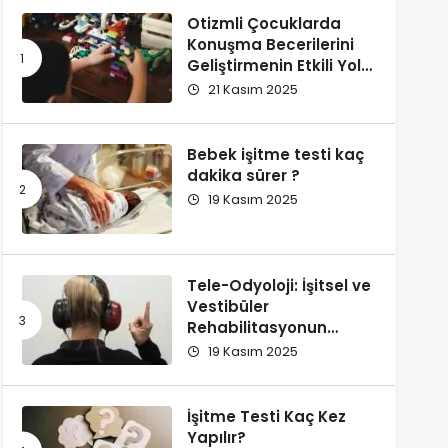
Otizmli Çocuklarda
Konuşma Becerilerini
Geliştirmenin Etkili Yolu:
Replikli Öğretim
21 Kasım 2025
Bebek işitme testi kaç
dakika sürer ?
19 Kasım 2025
Tele-Odyoloji: İşitsel ve
Vestibüler
Rehabilitasyonun
Dijital Dönüşümü –
19 Kasım 2025
Klinik Etkinlik ve İleri
Teknolojiler
İşitme Testi Kaç Kez
Yapılır?