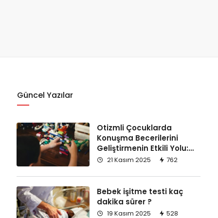
Güncel Yazılar
Otizmli Çocuklarda
Konuşma Becerilerini
Geliştirmenin Etkili Yolu:
Replikli Öğretim
21 Kasım 2025
762
Bebek işitme testi kaç
dakika sürer ?
19 Kasım 2025
528