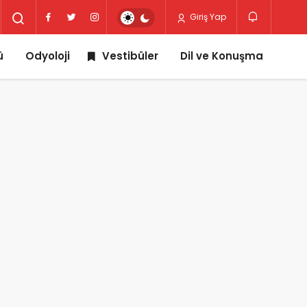
Giriş Yap
ü
Odyoloji
Vestibüler
Dil ve Konuşma