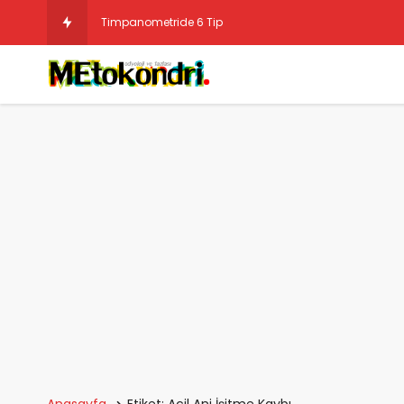
Timpanometride 6 Tip
Anasayfa
Etiket: Acil Ani İşitme Kaybı