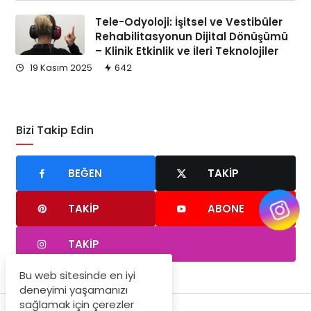
Tele-Odyoloji: İşitsel ve Vestibüler
Rehabilitasyonun Dijital Dönüşümü
– Klinik Etkinlik ve İleri Teknolojiler
19 Kasım 2025
642
Bizi Takip Edin
BEĞEN
TAKIP
TAKIP
ABONE
TAKIP
Bu web sitesinde en iyi
deneyimi yaşamanızı
sağlamak için çerezler